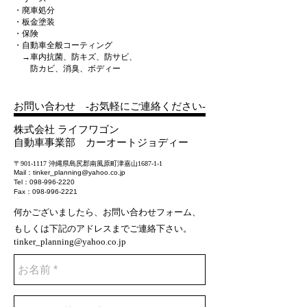
・廃車処分
・板金塗装
・保険
・自動車全般コーティング
→車内抗菌、防キズ、防サビ、
防カビ、消臭、ボディー
​お問い合わせ -お気軽にご連絡ください-
株式会社 ライフワゴン​
自動車事業部 カーオートジョディー
〒901-1117 沖縄県島尻郡南風原町津嘉山1687-1-1
Mail：
tinker_planning@yahoo.co.jp
Tel：098-996-2220
Fax：098-996-2221
何かございましたら、お問い合わせフォーム、
もしくは下記のアドレスまでご連絡下さい。
tinker_planning@yahoo.co.jp