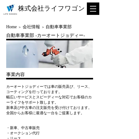
株式会社ライフワゴン
Home
会社情報
​
自動車事業部
＞
＞
自動車
事業部 -カーオートジョディー-
事業内容
カーオートジョディーでは車の販売及び、
リース、
コーティング
を
行っております。
幅広いサービスとスピーディーな対応で
お客様のカ
ーライフをサポート致します。
新車及び中古車の注文販売を
受け付けております。
全国からお客様に最適な一台をご提案します。
・新車、中古車販売
・オークション代行
・リース