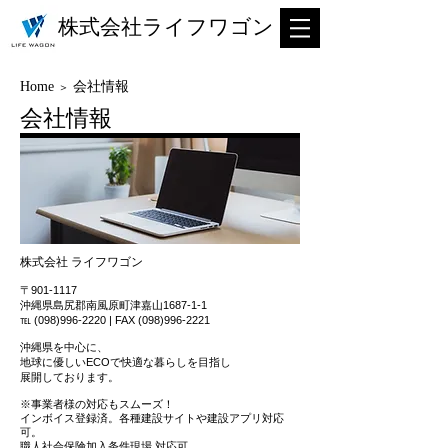
株式会社ライフワゴン
Home
会社情報
＞
​会社情報
株式会社 ライフワゴン
〒901-1117
沖縄県島尻郡南風原町津嘉山1687-1-1
℡
(098)996-2220
​ | FAX
(098)996-2221
沖縄県を中心に、
地球に優しいECOで快適な暮らしを目指し
展開しております。
※事業者様の対応もスムーズ！
インボイス登録済。各種建設サイトや建設アプリ対応
可。
職人社会保険加入条件現場 対応可。