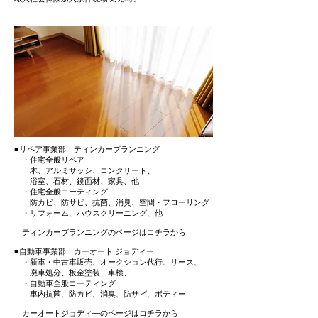
■リペア事業部 ティンカープランニング
・住宅全般リペア
木、アルミサッシ、コンクリート、
浴室、石材、鏡面材、家具、他
・住宅全般コーティング
防カビ、防サビ、抗菌、消臭、空間・フローリング
・リフォーム、ハウスクリーニング、他
ティンカープランニングのページは
コチラ
から
■自動車事業部 カーオート ジョディー
・新車・中古車販売、オークション代行、リース、
廃車処分、板金塗装、車検、
・自動車全般コーティング
車内抗菌、防カビ、消臭、防サビ、ボディー
カーオートジョディ―のページは
コチラ
から