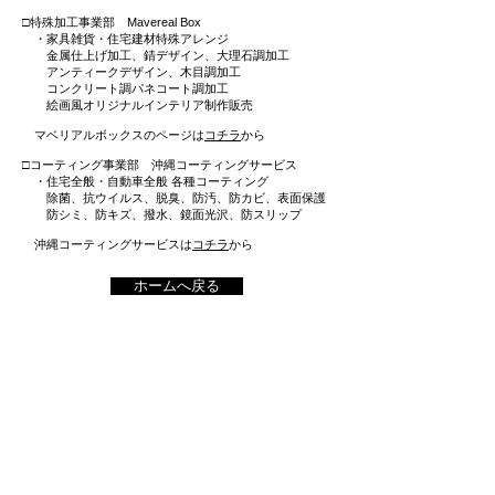
□特殊加工事業部 Mavereal Box
・家具雑貨・住宅建材特殊アレンジ
金属仕上げ加工、錆デザイン、大理石調加工
アンティークデザイン、木目調加工
コンクリート調パネコート調加工
絵画風オリジナルインテリア制作販売
マベリアルボックスのページは
コチラ
から
□コーティング事業部 沖縄コーティングサービス
・住宅全般・自動車全般 各種コーティング
除菌、抗ウイルス、脱臭、防汚、防カビ、表面保護
防シミ、防キズ、撥水、鏡面光沢、防スリップ
沖縄コーティングサービスは
コチラ
から
ホームへ戻る
HOME
|
会社情報
|
お問い合わせ
リペア事業部
|
自動車事業部
|
特殊加工事業部
|
コーティング事業部
© 株式会社ライフワゴン
〒901-1117
沖縄県島尻郡
南風原町津嘉山1687-1-1
Tel (098)996-2220 | Fax (098)996-2221
Mail
life_wagon@yahoo.co.jp
Web
www.life-wagon.com